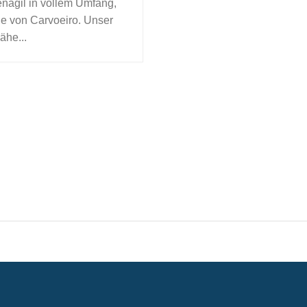
enagil in vollem Umfang,
ähe von Carvoeiro. Unser
ähe...