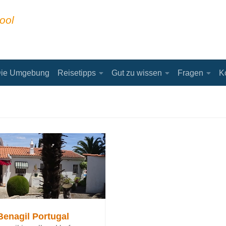
ool
ie Umgebung
Reisetipps
Gut zu wissen
Fragen
K
 Benagil Portugal