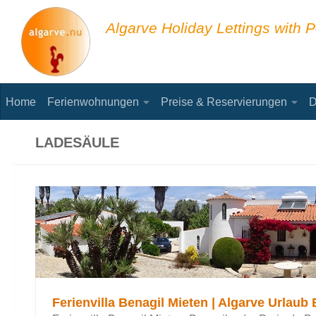
Skip to content
Algarve Holiday Lettings with P
Home
Ferienwohnungen
Preise & Reservierungen
D
LADESÄULE
Ferienvilla Benagil Mieten | Algarve Urlaub