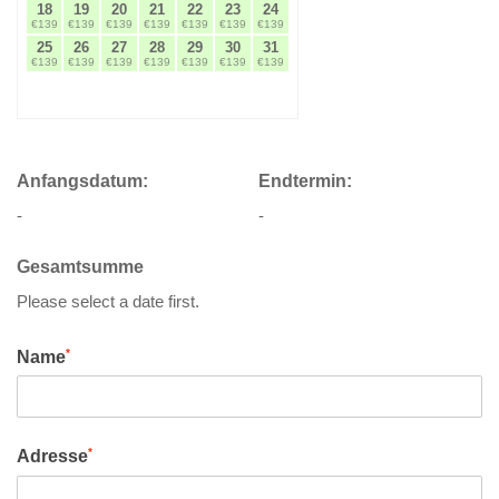
18
19
20
21
22
23
24
€139
€139
€139
€139
€139
€139
€139
25
26
27
28
29
30
31
€139
€139
€139
€139
€139
€139
€139
Anfangsdatum:
Endtermin:
-
-
Gesamtsumme
Please select a date first.
*
Name
*
Adresse