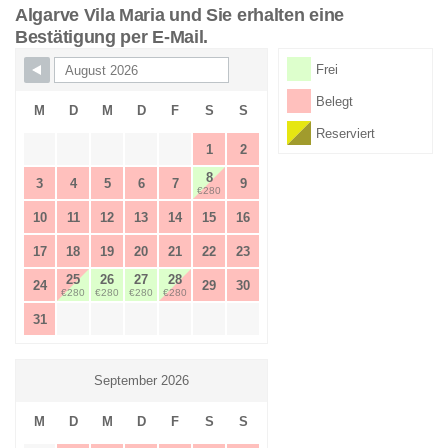
Algarve Vila Maria und Sie erhalten eine
Bestätigung per E-Mail.
Skip Booking Form
Frei
Belegt
M
D
M
D
F
S
S
Reserviert
1
2
8
3
4
5
6
7
9
€280
10
11
12
13
14
15
16
17
18
19
20
21
22
23
25
26
27
28
24
29
30
€280
€280
€280
€280
31
September 2026
M
D
M
D
F
S
S