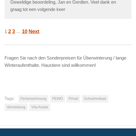
Geweldige beoordeling, Jan en Gerdien. Veel dank en
graag tot een volgende keer
Navigation
Seite
Seite
Seite
Seite
2
3
10
Next
1
…
für
Site
Reviews
Fragen Sie nach den Sonderpreisen für Überwinterung / lange
Winteraufenthalte. Haustiere sind willkommen!
Tags:
Ferienwohnung
FEWO
Privat
Schwimmbad
Vermietung
Vila Arade