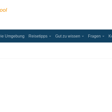
ool
ie Umgebung
Reisetipps
Gut zu wissen
Fragen
K