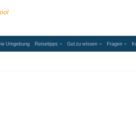
ool
ie Umgebung
Reisetipps
Gut zu wissen
Fragen
K