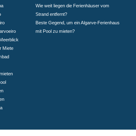
ha
Wie weit liegen die Ferienhäuser vom
o
Strand entfernt?
iro
Beste Gegend, um ein Algarve-Ferienhaus
arvoeiro
mit Pool zu mieten?
Meerblick
r Miete
mbad
mieten
ool
en
en
ha