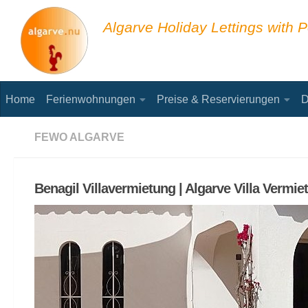
Unter dem Inhalt
Algarve Holiday Lettings with P
Home
Ferienwohnungen
Preise & Reservierungen
D
FEWO ALGARVE
Benagil Villavermietung | Algarve Villa Vermie