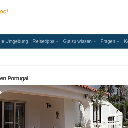
ool
ie Umgebung
Reisetipps
Gut zu wissen
Fragen
K
ten Portugal