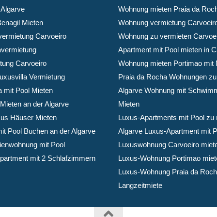
 Algarve
Wohnung mieten Praia da Roc
Benagil Mieten
Wohnung vermietung Carvoeir
vermietung Carvoeiro
Wohnung zu vermieten Carvoe
lavermietung
Apartment mit Pool mieten in C
etung Carvoeiro
Wohnung mieten Portimao mit 
uxusvilla Vermietung
Praia da Rocha Wohnungen zu
a mit Pool Mieten
Algarve Wohnung mit Schwim
Mieten an der Algarve
Mieten
xus Häuser Mieten
Luxus-Apartments mit Pool zu 
mit Pool Buchen an der Algarve
Algarve Luxus-Apartment mit P
rienwohnung mit Pool
Luxuswohnung Carvoeiro miet
Apartment mit 2 Schlafzimmern
Luxus-Wohnung Portimao miet
Luxus-Wohnung Praia da Roc
Langzeitmiete