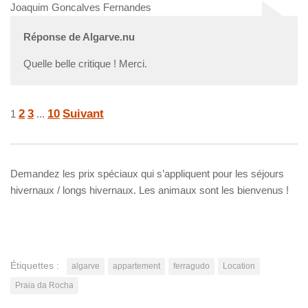
Joaquim Goncalves Fernandes
Réponse de Algarve.nu
Quelle belle critique ! Merci.
Navigation
Page
Page
Page
Page
2
3
10
Suivant
1
...
Site
Reviews
Demandez les prix spéciaux qui s’appliquent pour les séjours
hivernaux / longs hivernaux. Les animaux sont les bienvenus !
Étiquettes :
algarve
appartement
ferragudo
Location
Praia da Rocha