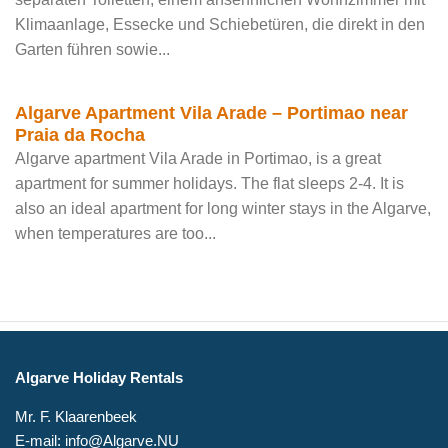
Klimaanlage, Essecke und Schiebetüren, die direkt in den
Garten führen sowie...
Algarve Apartment Vila Arade – Portimao near
Praia da Rocha
Algarve apartment Vila Arade in Portimao, is a great
apartment for summer holidays. The flat sleeps 2-4. It is
also an ideal apartment for long winter stays in the Algarve,
when temperatures are too...
Algarve Holiday Rentals
Mr. F. Klaarenbeek
E-mail: info@Algarve.NU