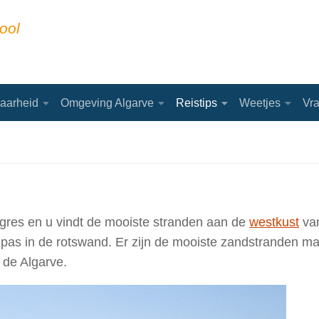
ool
aarheid
Omgeving Algarve
Reistips
Weetjes
Vr
gres en u vindt de mooiste stranden aan de
westkust
van
e pas in de rotswand. Er zijn de mooiste zandstranden m
de Algarve.