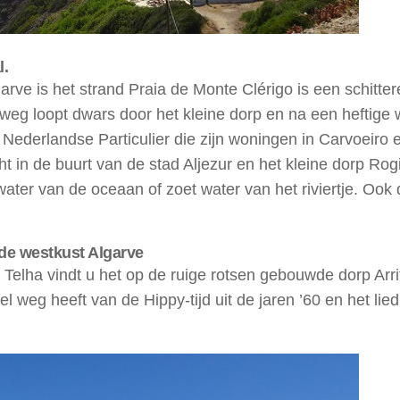
l.
rve is het strand Praia de Monte Clérigo is een schitte
 weg loopt dwars door het kleine dorp en na een heftig
de Nederlandse Particulier die zijn woningen in Carvoeir
ht in de buurt van de stad Aljezur en het kleine dorp Rog
ater van de oceaan of zoet water van het riviertje. Ook dit
de westkust Algarve
 da Telha vindt u het op de ruige rotsen gebouwde dorp A
eel weg heeft van de Hippy-tijd uit de jaren ’60 en het li