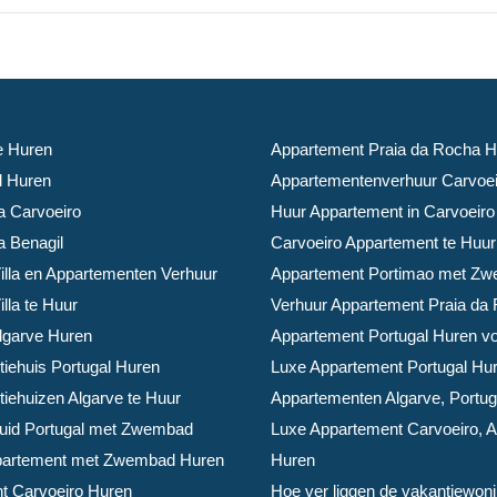
ve Huren
Appartement Praia da Rocha H
il Huren
Appartementenverhuur Carvoei
la Carvoeiro
Huur Appartement in Carvoeiro
a Benagil
Carvoeiro Appartement te Huur
illa en Appartementen Verhuur
Appartement Portimao met Z
lla te Huur
Verhuur Appartement Praia da
Algarve Huren
Appartement Portugal Huren voo
iehuis Portugal Huren
Luxe Appartement Portugal Hu
iehuizen Algarve te Huur
Appartementen Algarve, Portug
Zuid Portugal met Zwembad
Luxe Appartement Carvoeiro, A
partement met Zwembad Huren
Huren
t Carvoeiro Huren
Hoe ver liggen de vakantiewon