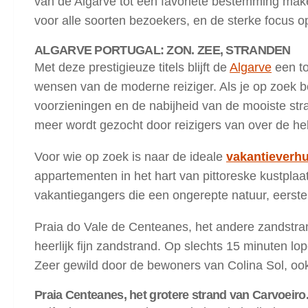
van de Algarve tot een favoriete bestemming mak
voor alle soorten bezoekers, en de sterke focus 
ALGARVE PORTUGAL: ZON. ZEE, STRANDEN
Met deze prestigieuze titels blijft de
Algarve
een to
wensen van de moderne reiziger. Als je op zoek be
voorzieningen en de nabijheid van de mooiste str
meer wordt gezocht door reizigers van over de he
Voor wie op zoek is naar de ideale
vakantieverhu
appartementen in het hart van pittoreske kustplaat
vakantiegangers die een ongerepte natuur, eerstekl
Praia do Vale de Centeanes, het andere zandstran
heerlijk fijn zandstrand. Op slechts 15 minuten l
Zeer gewild door de bewoners van Colina Sol, ook
Praia Centeanes, het grotere strand van Carvoeiro