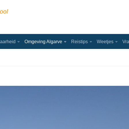
ool
aarheid
Omgeving Algarve
Reistips
Weetjes
Vr