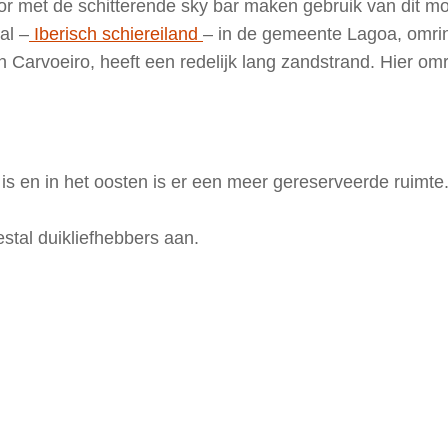
sor met de schitterende sky bar maken gebruik van dit m
al –
Iberisch schiereiland
– in de gemeente Lagoa, omri
 Carvoeiro, heeft een redelijk lang zandstrand. Hier omr
r is en in het oosten is er een meer gereserveerde ruimte.
estal duikliefhebbers aan.