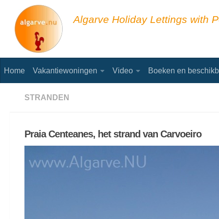
Skip to content
Algarve Holiday Lettings with P
Home
Vakantiewoningen
Video
Boeken en beschikb
STRANDEN
Praia Centeanes, het strand van Carvoeiro