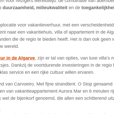
en voor reizigers wereldwijd: de combinatie van adembe
op
duurzaamheid, milieukwaliteit
en de
toegankelijkhe
plocatie voor vakantieverhuur, met een verscheidenheid
nt naar een vakantiehuis, villa of appartement in de Alga
anden die de regio te bieden heeft. Het is dan ook geen 
le wereld.
ur in de Algarve
, zijn er tal van opties, van luxe villa’
sjes. Dankzij de voortdurende investeringen in de regio 
as service en een rijke cultuur willen ervaren.
d van Carvoeiro. Met fijne strandtent. O Stop genaamd e
open van vakantieappartement Aurora Mar en 6 minuten ri
 wel de bijenkorf genoemd, die allen een schitterend ui
.