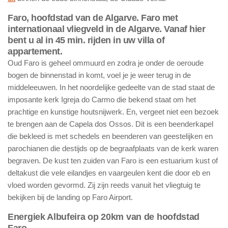
Faro, hoofdstad van de Algarve.
Faro met
internationaal vliegveld in de Algarve. Vanaf hier
bent u al in 45 min. rijden in uw villa of
appartement.
Oud Faro is geheel ommuurd en zodra je onder de oeroude
bogen de binnenstad in komt, voel je je weer terug in de
middeleeuwen. In het noordelijke gedeelte van de stad staat de
imposante kerk Igreja do Carmo die bekend staat om het
prachtige en kunstige houtsnijwerk. En, vergeet niet een bezoek
te brengen aan de Capela dos Ossos. Dit is een beenderkapel
die bekleed is met schedels en beenderen van geestelijken en
parochianen die destijds op de begraafplaats van de kerk waren
begraven. De kust ten zuiden van Faro is een estuarium kust of
deltakust die vele eilandjes en vaargeulen kent die door eb en
vloed worden gevormd. Zij zijn reeds vanuit het vliegtuig te
bekijken bij de landing op Faro Airport.
Energiek Albufeira op 20km van de hoofdstad