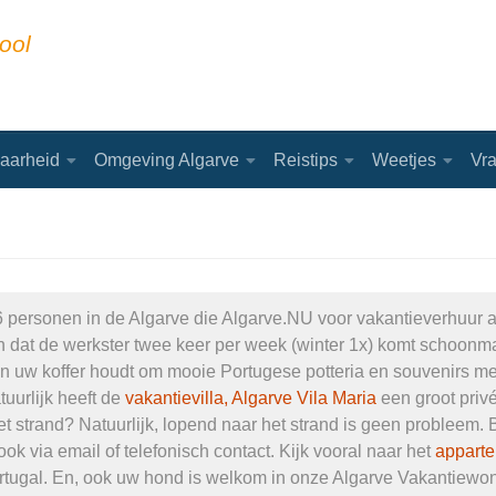
ool
aarheid
Omgeving Algarve
Reistips
Weetjes
Vr
6 personen in de Algarve die Algarve.NU voor vakantieverhuur 
 en dat de werkster twee keer per week (winter 1x) komt schoo
e in uw koffer houdt om mooie Portugese potteria en souvenirs
urlijk heeft de
vakantievilla, Algarve Vila Maria
een groot priv
strand? Natuurlijk, lopend naar het strand is geen probleem. 
ok via email of telefonisch contact. Kijk vooral naar het
apparte
ortugal. En, ook uw hond is welkom in onze Algarve Vakantiewo