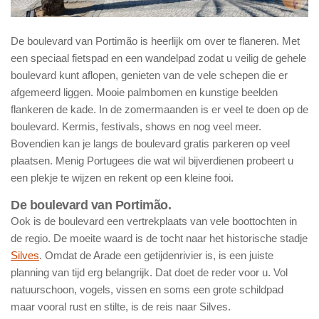
De boulevard van Portimão is heerlijk om over te flaneren. Met
een speciaal fietspad en een wandelpad zodat u veilig de gehele
boulevard kunt aflopen, genieten van de vele schepen die er
afgemeerd liggen. Mooie palmbomen en kunstige beelden
flankeren de kade. In de zomermaanden is er veel te doen op de
boulevard. Kermis, festivals, shows en nog veel meer.
Bovendien kan je langs de boulevard gratis parkeren op veel
plaatsen. Menig Portugees die wat wil bijverdienen probeert u
een plekje te wijzen en rekent op een kleine fooi.
De boulevard van Portimão.
Ook is de boulevard een vertrekplaats van vele boottochten in
de regio. De moeite waard is de tocht naar het historische stadje
Silves
. Omdat de Arade een getijdenrivier is, is een juiste
planning van tijd erg belangrijk. Dat doet de reder voor u. Vol
natuurschoon, vogels, vissen en soms een grote schildpad
maar vooral rust en stilte, is de reis naar Silves.