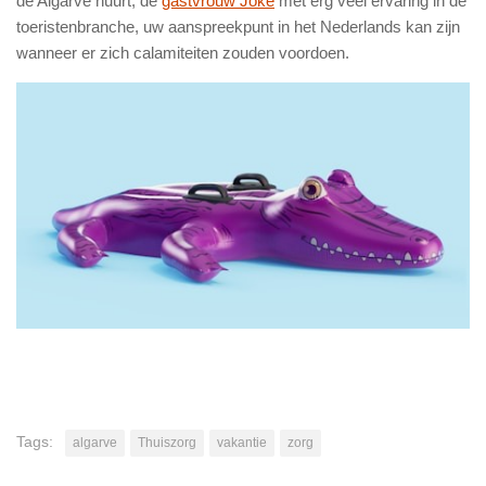
de Algarve huurt, de
gastvrouw Joke
met erg veel ervaring in de
toeristenbranche, uw aanspreekpunt in het Nederlands kan zijn
wanneer er zich calamiteiten zouden voordoen.
Tags:
algarve
Thuiszorg
vakantie
zorg