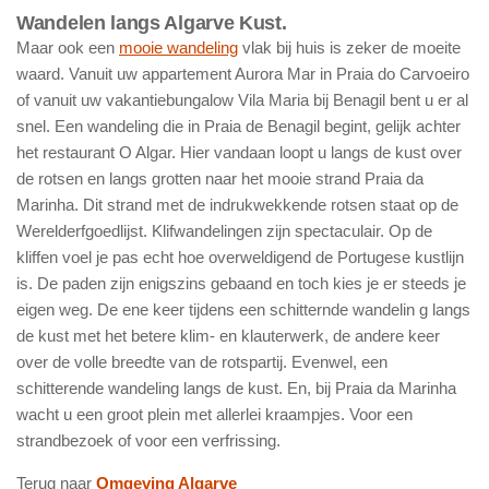
Wandelen langs Algarve Kust.
Maar ook een
mooie wandeling
vlak bij huis is zeker de moeite
waard. Vanuit uw appartement Aurora Mar in Praia do Carvoeiro
of vanuit uw vakantiebungalow Vila Maria bij Benagil bent u er al
snel. Een wandeling die in Praia de Benagil begint, gelijk achter
het restaurant O Algar. Hier vandaan loopt u langs de kust over
de rotsen en langs grotten naar het mooie strand Praia da
Marinha. Dit strand met de indrukwekkende rotsen staat op de
Werelderfgoedlijst. Klifwandelingen zijn spectaculair. Op de
kliffen voel je pas echt hoe overweldigend de Portugese kustlijn
is. De paden zijn enigszins gebaand en toch kies je er steeds je
eigen weg. De ene keer tijdens een schitternde wandelin g langs
de kust met het betere klim- en klauterwerk, de andere keer
over de volle breedte van de rotspartij. Evenwel, een
schitterende wandeling langs de kust. En, bij Praia da Marinha
wacht u een groot plein met allerlei kraampjes. Voor een
strandbezoek of voor een verfrissing.
Terug naar
Omgeving Algarve