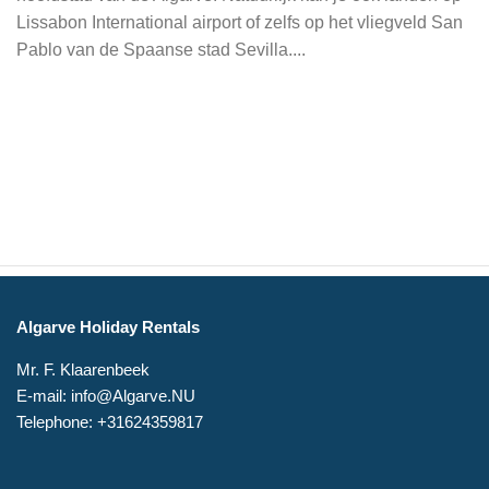
Lissabon International airport of zelfs op het vliegveld San
Pablo van de Spaanse stad Sevilla....
Algarve Holiday Rentals
Mr. F. Klaarenbeek
E-mail: info@Algarve.NU
Telephone: +31624359817