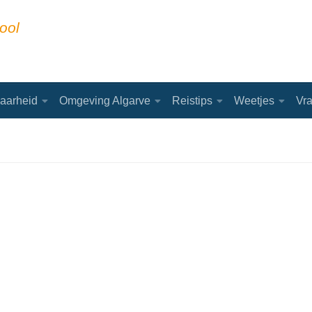
ool
aarheid
Omgeving Algarve
Reistips
Weetjes
Vr