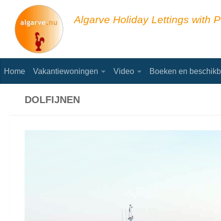
Skip to content
Algarve Holiday Lettings with P
Home
Vakantiewoningen
Video
Boeken en beschikb
DOLFIJNEN