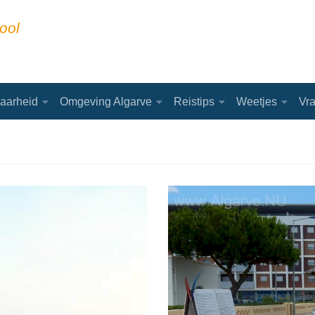
ool
aarheid
Omgeving Algarve
Reistips
Weetjes
Vr