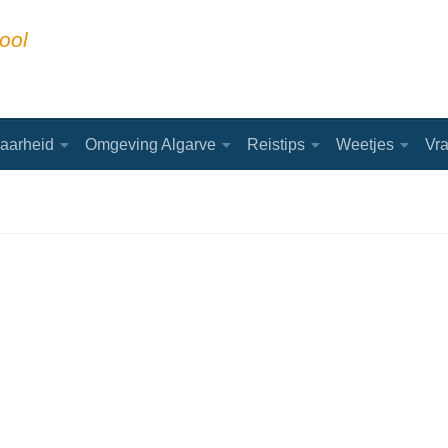
ool
aarheid
Omgeving Algarve
Reistips
Weetjes
Vr