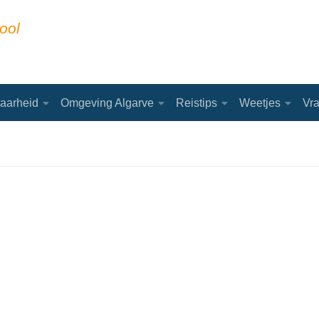
ool
aarheid
Omgeving Algarve
Reistips
Weetjes
Vr