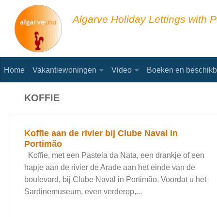
Skip to content
Algarve Holiday Lettings with P
Home
Vakantiewoningen
Video
Boeken en beschikb
KOFFIE
Koffie aan de rivier bij Clube Naval in
Portimão
Koffie, met een Pastela da Nata, een drankje of een
hapje aan de rivier de Arade aan het einde van de
boulevard, bij Clube Naval in Portimão. Voordat u het
Sardinemuseum, even verderop,...