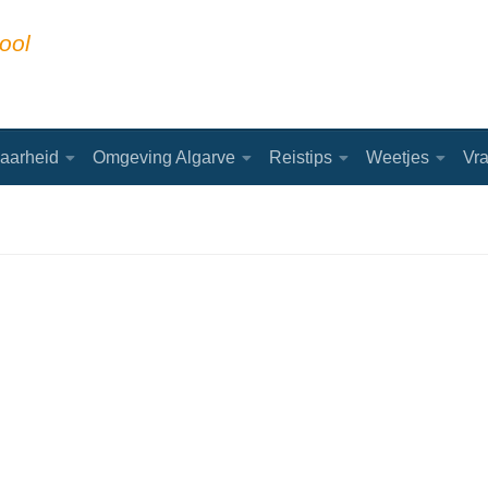
ool
aarheid
Omgeving Algarve
Reistips
Weetjes
Vr