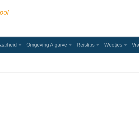
ool
aarheid
Omgeving Algarve
Reistips
Weetjes
Vr