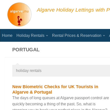
Skip to content
Algarve Holiday Lettings with P
Home
Holiday Rentals
Rental Prices & Reservation
PORTUGAL
holiday rentals
New Biometric Checks for UK Tourists in
Algarve & Portugal
The days of long queues at Algarve passport control are
quickly becoming a thing of the past. So, what is