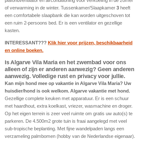
plafondventilator én airconditioning voor verkoeling in de zomer
of verwarming in de winter. Tussenkamer/Slaapkamer
3
heeft
een comfortabele slaapbank die kan worden uitgeschoven tot
een ruim 2-persoons bed. Er is een ventilator en gezellige
kasten.
INTERESSANT???
Klik hier voor prijzen, beschikbaarheid
en online boeken.
Is Algarve Vila Maria en het zwembad voor ons
alleen of zijn er anderen aanwezig? Geen anderen
aanwezig. Volledige rust en privacy voor jullie.
Kan mijn hond mee op vakantie in Algarve Vila Maria? Uw
huisdier/hond is ook welkom. Algarve vakantie met hond.
Gezellige complete keuken met apparatuur. Er is een schuur
met haardhout, extra koelkast, vriezer, wasmachine en droger.
Op het eigen terrein is zeer veel ruimte om gratis uw auto(s) te
parkeren. De 4.500m2 grote tuin is fraai aangelegd met veel
sub-tropische beplanting. Met fijne wandelpaden langs een
verzameling palmbomen (hobby van de Nederlandse eigenaar).