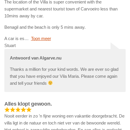
The location of the Villa is super convenient with the
supermarket and nearest tourist town of Carvoeiro less than
10mins away by car.
Benagil and the beach is only 5 mins away.
A car is es
Toon meer
Stuart
Antwoord van Algarve.nu
Thanks a million for your kind words. We are ever so glad
that you have enjoyed our Vila Maria. Please come again
and tell your friends
Alles klopt gewoon.
Nooit eerder in zo ’n fijne woning een vakantie doorgebracht. De
villa ligt in de natuur en toch niet ver van de bewoonde wereld.
Het geheel is zorgvuldig onderhouden. En aan alles is gedacht.